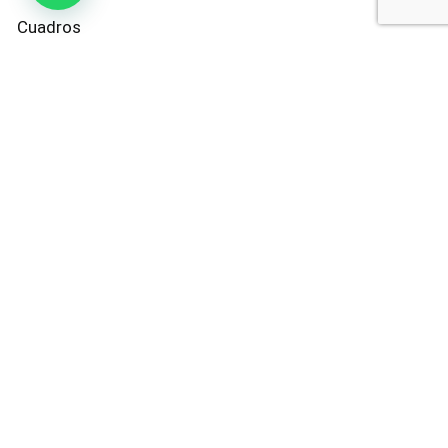
Cuadros
Calcetines
Bandanas
Contacto
@ohmypets_cl
+569 5618 5338
contacto@tiendaohmypets.cl