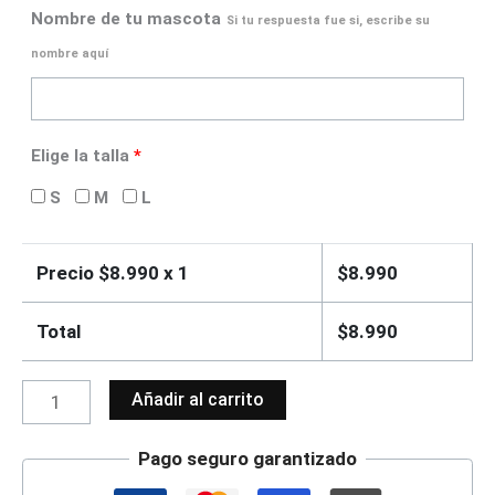
Nombre de tu mascota
Si tu respuesta fue si, escribe su
nombre aquí
Elige la talla
*
S
M
L
Precio $
8.990
x 1
$
8.990
Total
$
8.990
Añadir al carrito
Pago seguro garantizado