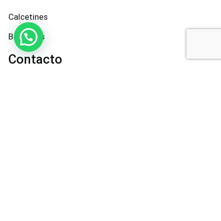
Calcetines
Bandanas
Contacto
@ohmypets_cl
+569 5618 5338
contacto@tiendaohmypets.cl