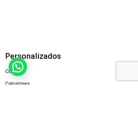
Personalizados
Cuadros
Calcetines
Bandanas
Contacto
@ohmypets_cl
+569 5618 5338