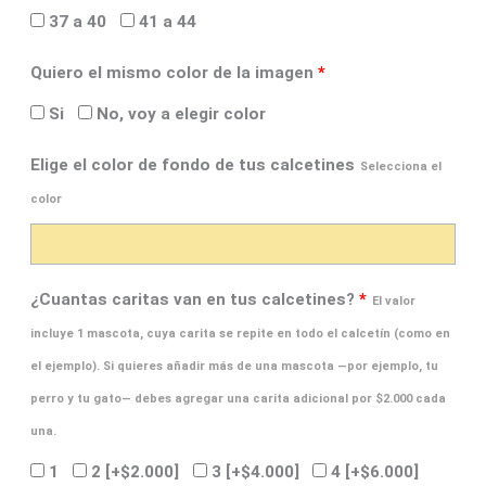
37 a 40
41 a 44
Quiero el mismo color de la imagen
*
Si
No, voy a elegir color
Elige el color de fondo de tus calcetines
Selecciona el
color
¿Cuantas caritas van en tus calcetines?
*
El valor
incluye 1 mascota, cuya carita se repite en todo el calcetín (como en
el ejemplo). Si quieres añadir más de una mascota —por ejemplo, tu
perro y tu gato— debes agregar una carita adicional por $2.000 cada
una.
1
2
[+$2.000]
3
[+$4.000]
4
[+$6.000]