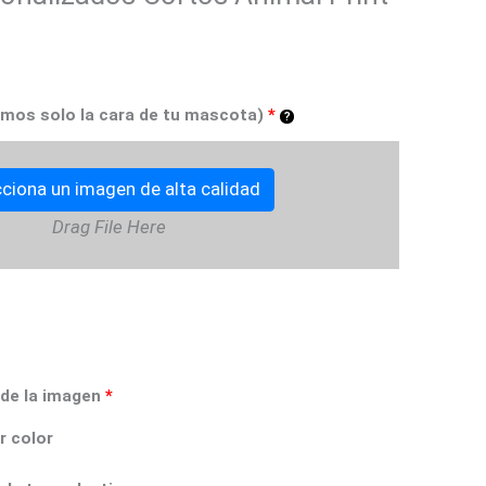
mos solo la cara de tu mascota)
*
ciona un imagen de alta calidad
Drag File Here
 de la imagen
*
r color