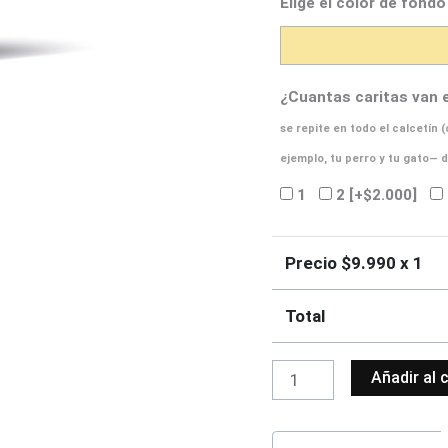
Elige el color de fondo
¿Cuantas caritas van 
se repite en todo el calcetín
ejemplo, tu perro y tu gato— 
1
2
[+$2.000]
Precio $
9.990
x 1
Total
Añadir al 