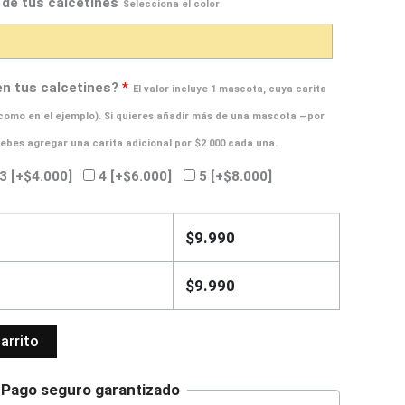
 de tus calcetines
Selecciona el color
en tus calcetines?
*
El valor incluye 1 mascota, cuya carita
 (como en el ejemplo). Si quieres añadir más de una mascota —por
debes agregar una carita adicional por $2.000 cada una.
3
[+$4.000]
4
[+$6.000]
5
[+$8.000]
$
9.990
$
9.990
carrito
Pago seguro garantizado