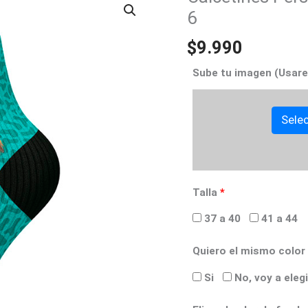
Personalizados
6
Cortos
$
9.990
Animal
Print
Sube tu imagen (Usare
6
cantidad
Selec
Talla
*
37 a 40
41 a 44
Quiero el mismo color
Si
No, voy a elegi