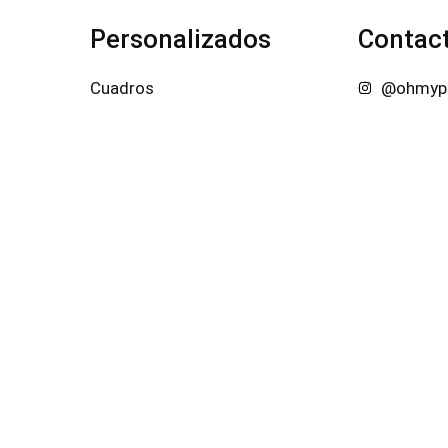
Personalizados
Contac
Cuadros
@ohmype
Calcetines
+569 56
Bandanas
contact