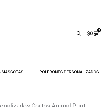
0
Carri
$
0
A MASCOTAS
POLERONES PERSONALIZADOS
sonalizados Cortos Animal Print