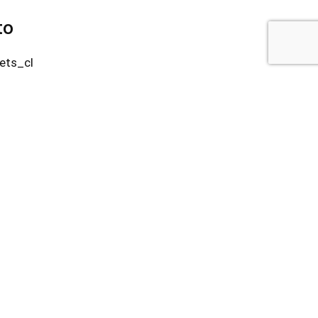
to
ts_cl
18 5338
o@tiendaohmypets.cl