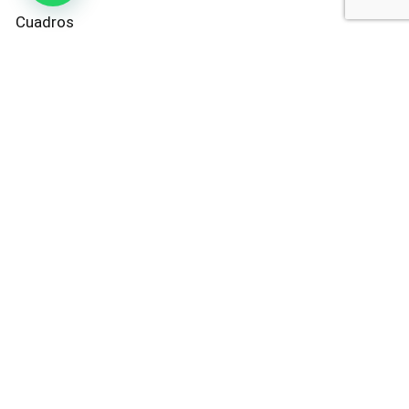
Cuadros
Calcetines
Bandanas
Contacto
@ohmypets_cl
+569 5618 5338
contacto@tiendaohmypets.cl