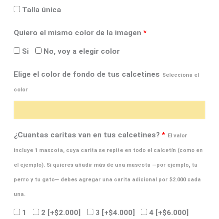
Talla única
Quiero el mismo color de la imagen
*
Si
No, voy a elegir color
Elige el color de fondo de tus calcetines
Selecciona el
color
¿Cuantas caritas van en tus calcetines?
*
El valor
incluye 1 mascota, cuya carita se repite en todo el calcetín (como en
el ejemplo). Si quieres añadir más de una mascota —por ejemplo, tu
perro y tu gato— debes agregar una carita adicional por $2.000 cada
una.
1
2
[+$2.000]
3
[+$4.000]
4
[+$6.000]